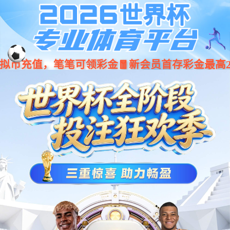
首页-AB娱乐-「品质引领发展,专注
成就未来」
没有找到站点
您的请求在Web服务器中没有找到对应的站点！
可能原因：
您没有将此域名或IP绑定到对应站点!
配置文件未生效!
如何解决：
检查是否已经绑定到对应站点，若确认已绑定，请尝试重载Web服
检查端口是否正确；
若您使用了CDN产品，请尝试清除CDN缓存；